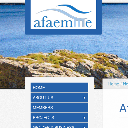
Skip to main content
Home
/
N
HOME
ABOUT US
A
MEMBERS
PROJECTS
GENDER & BUSINESS