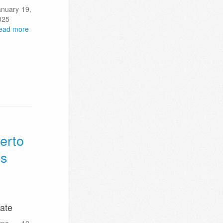
anuary 19,
025
ead more
erto
es
ate