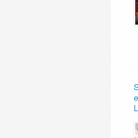
S
e
L