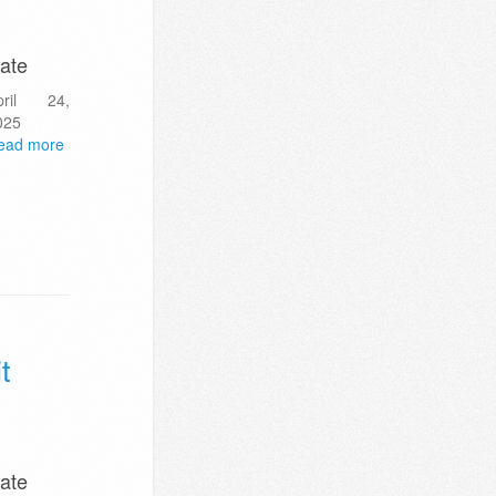
ate
pril 24,
025
ead more
t
ate