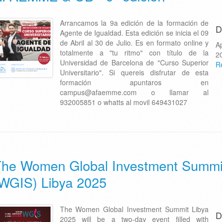
Arrancamos la 9a edición de la formación de
D
Agente de Igualdad. Esta edición se inicia el 09
de Abril al 30 de Julio. Es en formato online y
A
totalmente a "tu ritmo" con título de la
2
Universidad de Barcelona de "Curso Superior
R
Universitario". Si quereis disfrutar de esta
formación apuntaros en
campus@afaemme.com o llamar al
932005851 o whatts al movil 649431027
he Women Global Investment Summi
WGIS) Libya 2025
The Women Global Investment Summit Libya
D
2025 will be a two-day event filled with