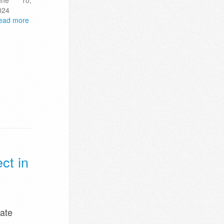
une 10,
024
ead more
ct in
ate