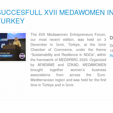
SUCCESFULL XVII MEDAWOMEN I
TURKEY
The XVII Medawomen Entrepreneurs Forum,
D
our most recent edition, was held on 3
December in İzmir, Türkiye, at the İzmir
D
Chamber of Commerce, under the theme
1
“Sustainability and Resilience in NGOs”, within
R
the framework of MEDSPARC 2025. Organized
by AFAEMME and İZİKAD, MEDAWOMEN
brought together women’s business
associations from across the Euro-
Mediterranean region and was held for the first
time in Türkiye and in İzmir.