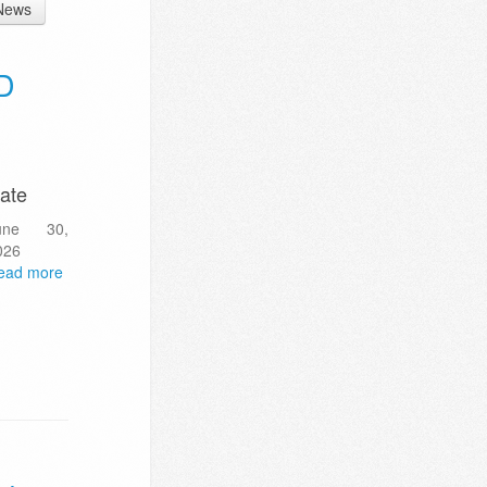
News
D
ate
une 30,
026
ead more