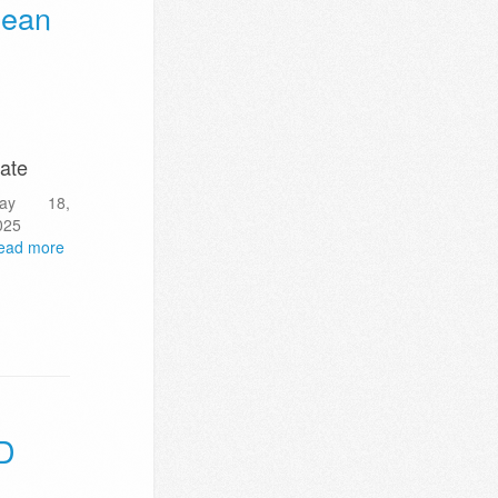
nean
ate
ay 18,
025
ead more
D