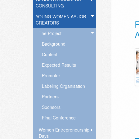
CONSULTING
YOUNG WOMEN AS JOB
CREATORS
A
The Project
Background
Content
Expected Results
Promoter
Labeling Organisation
Partners
Sponsors
Final Conference
Women Entrepreneurship
Days