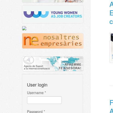
E
c
User login
Username
*
A
Password
*