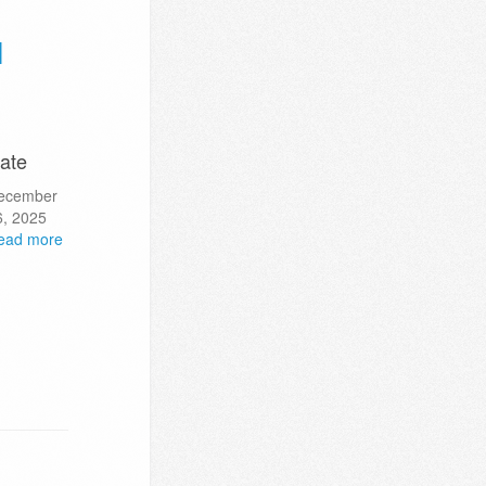
N
ate
ecember
6, 2025
ead more