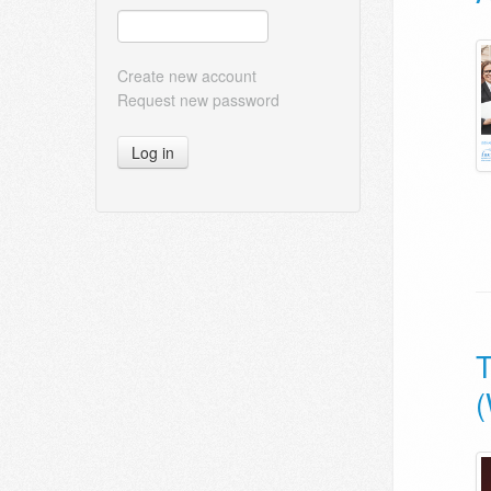
Create new account
Request new password
Log in
T
(