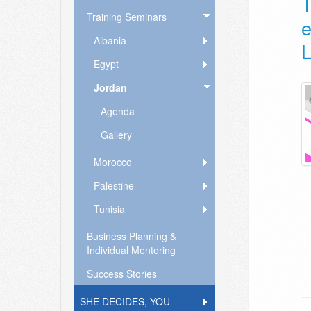
T
Training Seminars
e
Albania
L
Egypt
Jordan
Agenda
Gallery
Morocco
Palestine
Tunisia
Business Planning &
Individual Mentoring
Success Stories
SHE DECIDES, YOU