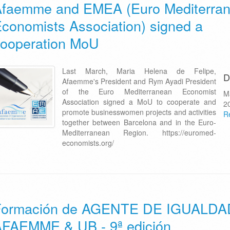
Afaemme and EMEA (Euro Mediterra
conomists Association) signed a
ooperation MoU
Last March, Maria Helena de Felipe,
D
Afaemme's President and Rym Ayadi President
of the Euro Mediterranean Economist
M
Association signed a MoU to cooperate and
2
promote businesswomen projects and activities
R
together between Barcelona and in the Euro-
Mediterranean Region. https://euromed-
economists.org/
Formación de AGENTE DE IGUALDA
FAEMME & UB - 9ª edición