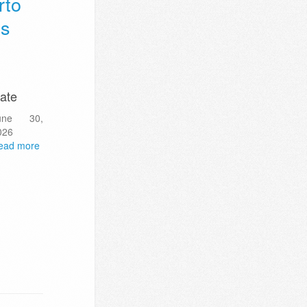
rto
es
ate
une 30,
026
ead more